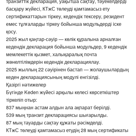
транзиттік декларация, уақытша сақтау, тәуекелдерді
басқару жүйесі, КТжС төлеуді қамтамасыз ету
сертификаттарын тіркеу, кедендік тексеру, резидент
емес тұлғаларды тіркеу бойынша модульдерді іске
қосу.
2025 жыл қаңтар-сәуір — көлік құралына арналған
кедендік декларация бойынша модульдер, 9 кедендік
мемлекеттік қызмет, халықаралық почта
жөнелтілімдерін кедендік декларациялау.
2025 жыллың 22 сәуірінен бастап — жолаушылардың
кеден декларациясының модулі енгізілді.
Қазіргі нәтижелер
Бүгінде Keden жүйесі арқылы келесі көрсеткіштер
тіркеліп отыр:
837 мыңнан астам алдын ала ақпарат берілді.
539 мың транзит декларациясы шығарылды.
87 мың тауарды сақтау құжаты рәсімделді.
КТжС төлеуді қамтамасыз етудің 28 мың сертификаты