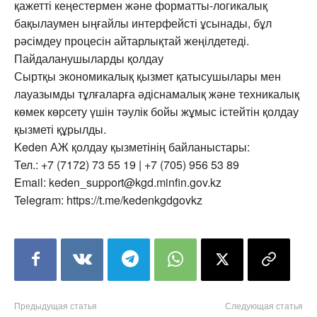
қажетті кеңестермен және форматты-логикалық
бақылаумен ыңғайлы интерфейсті ұсынады, бұл
рәсімдеу процесін айтарлықтай жеңілдетеді.
Пайдаланушыларды қолдау
Сыртқы экономикалық қызмет қатысушылары мен
лауазымды тұлғаларға әдіснамалық және техникалық
көмек көрсету үшін тәулік бойы жұмыс істейтін қолдау
қызметі құрылды.
Keden АЖ қолдау қызметінің байланыстары:
Тел.: +7 (7172) 73 55 19 | +7 (705) 956 53 89
Email: keden_support@kgd.minfin.gov.kz
Telegram: https://t.me/kedenkgdgovkz
Предыдущая статья
Следующая статья