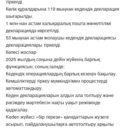
тіркелді.
Көлік құралдарына 119 мыңнан кедендік декларация
шығарылды.
1 млн-нан астам халықаралық пошта жөнелтілімі
декларацияда көрсетілді.
53 мыңнан астам жолаушы кедендік декларациясы
декларациялары тіркелді.
Келесі жоспар
2025 жылдың соңына дейін жүйенің барлық
функциясын, соның ішінде:
Кедендік операциялардың барлық кезеңін бақылау.
Кемшіліктерді тіркеу мүмкіндігімен процестерді
автоматтандыру.
Кеден декларацияларын алдын ала толтыру және
рәсімдеу мәртебесін нақты уақыт режімінде
қадағалау.
Keden жүйесі «бір терезе» қағидаттарын жүзеге
асырып, пайдаланушыларға автотолтыру арқылы