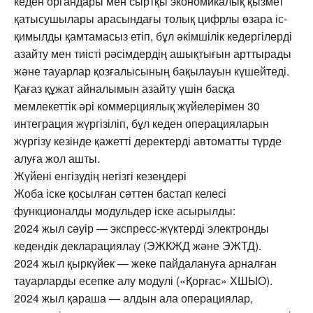
кеден органдары мен сыртқы экономикалық қызмет
қатысушылары арасындағы толық цифрлы өзара іс-
қимылды қамтамасыз етіп, бұл әкімшілік кедергілерді
азайту мен тиісті рәсімдердің ашықтығын арттырады
және тауарлар қозғалысының бақылауын күшейтеді.
Қағаз құжат айналымын азайту үшін басқа
мемлекеттік әрі коммерциялық жүйелерімен 30
интеграция жүргізіліп, бұл кеден операцияларын
жүргізу кезінде қажетті деректерді автоматты түрде
алуға жол ашты.
Жүйені енгізудің негізгі кезеңдері
Жоба іске қосылған сәттен бастап келесі
функционалды модульдер іске асырылды:
2024 жыл сәуір — экспресс-жүктерді электронды
кедендік декларациялау (ЭЖКЖД және ЭЖТД).
2024 жыл қыркүйек — жеке пайдалануға арналған
тауарларды есепке алу модулі («Қорғас» ХШЫО).
2024 жыл қараша — алдын ала операциялар,