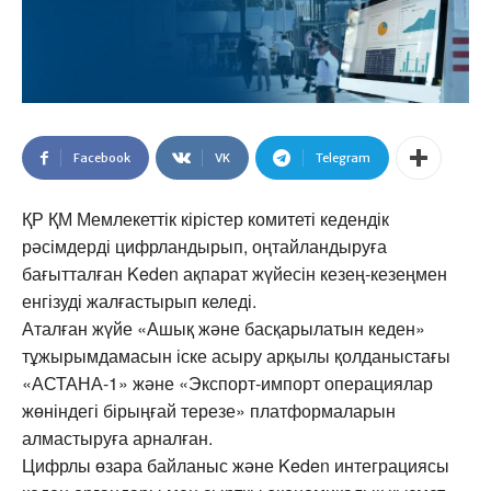
Facebook
VK
Telegram
ҚР ҚМ Мемлекеттік кірістер комитеті кедендік
рәсімдерді цифрландырып, оңтайландыруға
бағытталған Keden ақпарат жүйесін кезең-кезеңмен
енгізуді жалғастырып келеді.
Аталған жүйе «Ашық және басқарылатын кеден»
тұжырымдамасын іске асыру арқылы қолданыстағы
«АСТАНА-1» және «Экспорт-импорт операциялар
жөніндегі бірыңғай терезе» платформаларын
алмастыруға арналған.
Цифрлы өзара байланыс және Keden интеграциясы