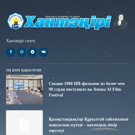
Хантәңірі газеті
ең көп қаралған
Свыше 1900 ИИ-фильмов из более чем
90 стран поступило на Astana AI Film
Festival
Қазақстандықтар Құрылтай сайлауынан
жақсылық күтеді – қоғамдық пікір
зерттеуі