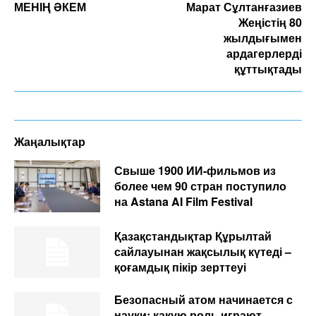
МЕНІҢ ӘКЕМ
Марат Сұлтанғазиев
Жеңістің 80
жылдығымен
ардагерлерді
құттықтады
Жаңалықтар
Свыше 1900 ИИ-фильмов из
более чем 90 стран поступило
на Astana AI Film Festival
Қазақстандықтар Құрылтай
сайлауынан жақсылық күтеді –
қоғамдық пікір зерттеуі
Безопасный атом начинается с
науки: какую роль играют