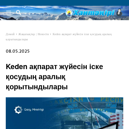
Домой
Жаңалықтар | Новости
Keden ақпарат жүйесін іске қосудың аралық
қорытындылары
08.05.2025
Keden ақпарат жүйесін іске
қосудың аралық
қорытындылары