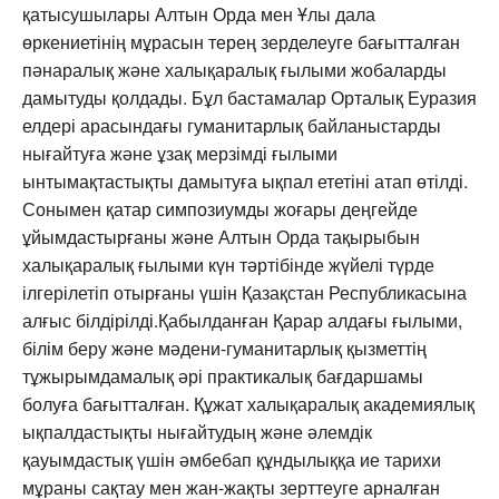
қатысушылары Алтын Орда мен Ұлы дала
өркениетінің мұрасын терең зерделеуге бағытталған
пәнаралық және халықаралық ғылыми жобаларды
дамытуды қолдады. Бұл бастамалар Орталық Еуразия
елдері арасындағы гуманитарлық байланыстарды
нығайтуға және ұзақ мерзімді ғылыми
ынтымақтастықты дамытуға ықпал ететіні атап өтілді.
Сонымен қатар симпозиумды жоғары деңгейде
ұйымдастырғаны және Алтын Орда тақырыбын
халықаралық ғылыми күн тәртібінде жүйелі түрде
ілгерілетіп отырғаны үшін Қазақстан Республикасына
алғыс білдірілді.Қабылданған Қарар алдағы ғылыми,
білім беру және мәдени-гуманитарлық қызметтің
тұжырымдамалық әрі практикалық бағдаршамы
болуға бағытталған. Құжат халықаралық академиялық
ықпалдастықты нығайтудың және әлемдік
қауымдастық үшін әмбебап құндылыққа ие тарихи
мұраны сақтау мен жан-жақты зерттеуге арналған