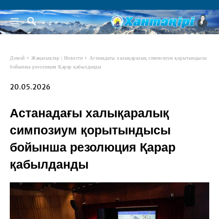
Домой
Жаңалықтар | Новости
Астанадағы халықаралық симпозиум қорытындысы
бойынша резолюция Қарар қабылданды
20.05.2026
Астанадағы халықаралық
симпозиум қорытындысы
бойынша резолюция Қарар
қабылданды