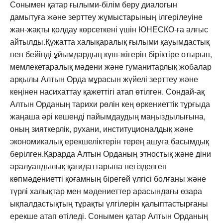
Сонымен қатар ғылыми-білім беру диалогын
дамытуға және зерттеу жұмыстарының ілгерілеуіне
жан-жақты қолдау көрсеткені үшін ЮНЕСКО-ға алғыс
айтылды.Құжатта халықаралық ғылыми қауымдастық
пен бейінді ұйымдардың күш-жігерін біріктіре отырып,
мемлекетаралық мәдени және гуманитарлық жобалар
арқылы Алтын Орда мұрасын жүйелі зерттеу және
кеңінен насихаттау қажеттігі атап өтілген. Сондай-ақ
Алтын Орданың тарихи рөлін кең өркениеттік тұрғыда
жаңаша әрі кешенді пайымдаудың маңыздылығына,
оның зияткерлік, рухани, институционалдық және
экономикалық ерекшеліктерін терең ашуға басымдық
берілген.Қарарда Алтын Орданың этностық және діни
әралуандылық қағидаттарына негізделген
көпмәдениетті қоғамның бірегей үлгісі болғаны және
түрлі халықтар мен мәдениеттер арасындағы өзара
ықпалдастықтың тұрақты үлгілерін қалыптастырғаны
ерекше атап өтіледі. Сонымен қатар Алтын Орданың