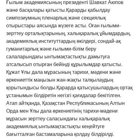
Ғылым академиясының президенті Шавкат Аюпов
және басқалары қатысты.Қарарды қабылдау
симпозиумның пленарлық және секциялық
отырыстары аясында жүзеге асты. Оған ғылыми-
зерттеу орталықтарының, халықаралық ұйымдардың,
академиялық институттардың өкілдері, сондай-ақ
гуманитарлық және ғылыми-білім беру
салаларындағы ынтымақтастықты дамытуға
атсалысып отырған бейінді құрылымдар қатысты.
Құжат Ұлы дала мұрасының тарихи, мәдени және
өркениеттік маңызын жан-жақты талқылаудың
қорытындысы болды.Қарарда қатысушылардың ортақ
ұстанымын білдіретін негізгі қағидалар бекітілген.
Атап айтқанда, Қазақстан Республикасының Алтын
Орда мен Ұлы дала өркениетінің тарихи-мәдени
мұрасын зерттеу саласындағы халықаралық
академиялық ынтымақтастықты кеңейтуге
бағытталған бастамаларына қолдау білдірілді.