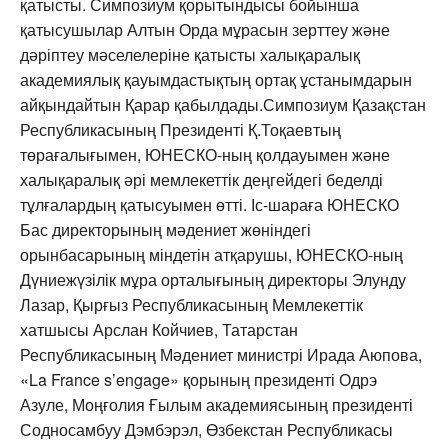
қатысты. Симпозиум қорытындысы бойынша
қатысушылар Алтын Орда мұрасын зерттеу және
дәріптеу мәселелеріне қатысты халықаралық
академиялық қауымдастықтың ортақ ұстанымдарын
айқындайтын Қарар қабылдады.Симпозиум Қазақстан
Республикасының Президенті Қ.Тоқаевтың
төрағалығымен, ЮНЕСКО-ның қолдауымен және
халықаралық әрі мемлекеттік деңгейдегі беделді
тұлғалардың қатысуымен өтті. Іс-шараға ЮНЕСКО
Бас директорының мәдениет жөніндегі
орынбасарының міндетін атқарушы, ЮНЕСКО-ның
Дүниежүзілік мұра орталығының директоры Элунду
Лазар, Қырғыз Республикасының Мемлекеттік
хатшысы Арслан Койчиев, Татарстан
Республикасының Мәдениет министрі Ирада Аюпова,
«La France s’engage» қорының президенті Одрэ
Азуле, Моңғолия Ғылым академиясының президенті
Содносамбуу Дэмбэрэл, Өзбекстан Республикасы