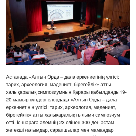
Астанада «Алтын Орда – дала өркениетінің үлгісі:
тарих, археология, мәдениет, бірегейлік» атты
халықаралық симпозиумның Қарары қабылданды19-
20 мамыр күндері елордада «Алтын Орда – дала
өркениетінің үлгісі: тарих, археология, мәдениет,
бірегейлік» атты халықаралық ғылыми симпозиум
өтті. Іс-шараға әлемнің 23 елінен 300-ден астам
жетекші ғалымдар, сарапшылар мен мамандар