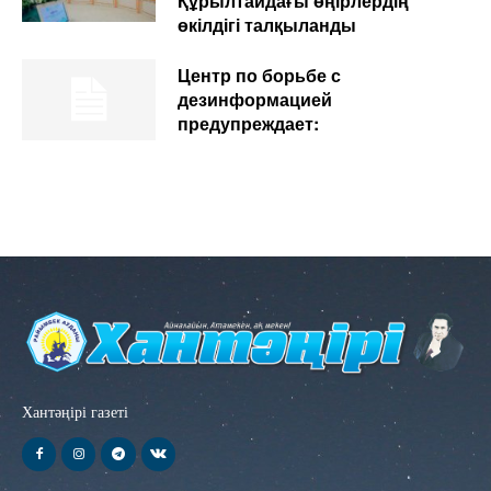
Құрылтайдағы өңірлердің
өкілдігі талқыланды
Центр по борьбе с
дезинформацией
предупреждает:
Хантәңірі газеті