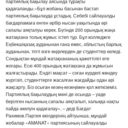
партиялық бақылау аясында тұрақты
қадағаланды.«Бұл жобаны басынан бастап
партиялық бақылауда ұстадық. Себебі сайлауалды
бағдарламаға енген әрбір нысан уақытында әрі
сапалы аяқталуы керек. Бүгінде 200 орындық жаңа
жатақхана толық жұмыс істеп тұр. Бұл колледжге
Еңбекшіқазақ ауданынан ғана емес, облыстың барлық
ауданынан, тіпті өзге өңірлерден де студенттер келеді.
Сондықтан мұндай жатақхананың қажеттілігі өте
жоғары. Ескі 400 орындық жатақхана да жұмысын
жалғастырады. Ендігі мақсат – соған күрделі жөндеу
жүргізіп, студенттерге жасалған жағдайды одан әрі
жақсарту. Біз осыған кезең-кезеңімен қол жеткіземіз.
Партиялық бақылаудың мәні де осында – уәде
берілген нысанның сапалы аяқталып, халыққа нақты
пайда әкелуін қадағалау», – деді Бағдат
Рахимов.Партия өкілдерінің айтуынша, мұндай
жобалар «AMANAT» партиясының сайлауалды