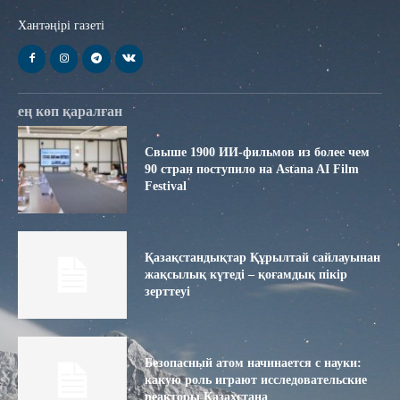
Хантәңірі газеті
ең көп қаралған
Свыше 1900 ИИ-фильмов из более чем
90 стран поступило на Astana AI Film
Festival
Қазақстандықтар Құрылтай сайлауынан
жақсылық күтеді – қоғамдық пікір
зерттеуі
Безопасный атом начинается с науки:
какую роль играют исследовательские
реакторы Казахстана