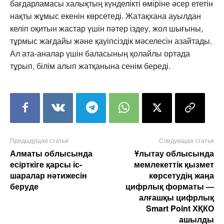
бағдарламасы халықтың күнделікті өміріне әсер ететін
нақты жұмыс екенін көрсетеді. Жатақхана ауылдан
келіп оқитын жастар үшін пәтер іздеу, жол шығыны,
тұрмыс жағдайы және қауіпсіздік мәселесін азайтады.
Ал ата-аналар үшін баласының қолайлы ортада
тұрып, білім алып жатқанына сенім береді.
Предыдущая статья
Следующая статья
Алматы облысында
Ұлытау облысында
есірткіге қарсы іс-
мемлекеттік қызмет
шаралар нәтижесін
көрсетудің жаңа
беруде
цифрлық форматы —
алғашқы цифрлық
Smart Point ХҚКО
ашылды