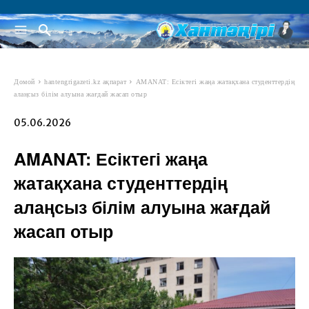
Домой
hantengrigazeti.kz ақпарат
AMANAT: Есіктегі жаңа жатақхана студенттердің
алаңсыз білім алуына жағдай жасап отыр
05.06.2026
AMANAT: Есіктегі жаңа
жатақхана студенттердің
алаңсыз білім алуына жағдай
жасап отыр