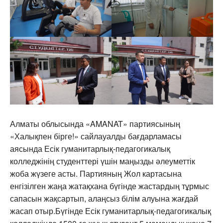
Алматы облысында «AMANAT» партиясының
«Халықпен бірге!» сайлауалды бағдарламасы
аясында Есік гуманитарлық-педагогикалық
колледжінің студенттері үшін маңызды әлеуметтік
жоба жүзеге асты. Партияның Жол картасына
енгізілген жаңа жатақхана бүгінде жастардың тұрмыс
сапасын жақсартып, алаңсыз білім алуына жағдай
жасап отыр.Бүгінде Есік гуманитарлық-педагогикалық