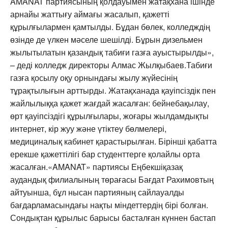
AMANAT партиясының қолдауымен жатақхана ішінде
арнайы жаттығу аймағы жасалып, қажетті
құрылғылармен қамтылды. Бұдан бөлек, колледждің
өзінде де үлкен мәселе шешілді. Бұрын дизельмен
жылытылатын қазандық табиғи газға ауыстырылды»,
– деді колледж директоры Алмас Жылқыбаев.Табиғи
газға қосылу оқу орнындағы жылу жүйесінің
тұрақтылығын арттырды. Жатақханада қауіпсіздік пен
жайлылыққа қажет жағдай жасалған: бейнебақылау,
өрт қауіпсіздігі құрылғылары, жоғары жылдамдықты
интернет, кір жуу және үтіктеу бөлмелері,
медициналық кабинет қарастырылған. Бірінші қабатта
ерекше қажеттілігі бар студенттерге қолайлы орта
жасалған.«AMANAT» партиясы Еңбекшіқазақ
аудандық филиалының төрағасы Бағдат Рахимовтың
айтуынша, бұл нысан партияның сайлауалды
бағдарламасындағы нақты міндеттердің бірі болған.
Сондықтан құрылыс барысы басталған күннен бастап