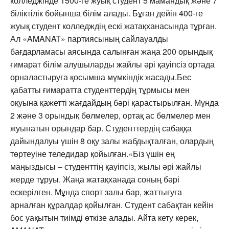
колледжінде 1500-ге жуық студент 5 мамандық және 7
біліктілік бойынша білім алады. Бұған дейін 400-ге
жуық студент колледждің ескі жатақханасында тұрған.
Ал «AMANAT» партиясының сайлауалды
бағдарламасы аясында салынған жаңа 200 орындық
ғимарат білім алушыларды жайлы әрі қауіпсіз ортада
орналастыруға қосымша мүмкіндік жасады.Бес
қабатты ғимаратта студенттердің тұрмысы мен
оқуына қажетті жағдайдың бәрі қарастырылған. Мұнда
2 және 3 орындық бөлмелер, ортақ ас бөлмелер мен
жуынатын орындар бар. Студенттердің сабаққа
дайындалуы үшін 8 оқу залы жабдықталған, олардың
төртеуіне теледидар қойылған.«Біз үшін ең
маңыздысы – студенттің қауіпсіз, жылы әрі жайлы
жерде тұруы. Жаңа жатақханада соның бәрі
ескерілген. Мұнда спорт залы бар, жаттығуға
арналған құралдар қойылған. Студент сабақтан кейін
бос уақытын тиімді өткізе алады. Айта кету керек,