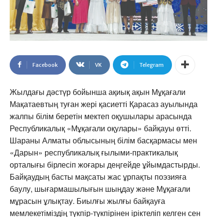
Facebook
VK
Telegram
Жылдағы дәстүр бойынша ақиық ақын Мұқағали
Мақатаевтың туған жері қасиетті Қарасаз ауылында
жалпы білім беретін мектеп оқушылары арасында
Республикалық «Мұқағали оқулары» байқауы өтті.
Шараны Алматы облысының білім басқармасы мен
«Дарын» республикалық ғылыми-практикалық
орталығы бірлесіп жоғары деңгейде ұйымдастырды.
Байқаудың басты мақсаты жас ұрпақты поэзияға
баулу, шығармашылығын шыңдау және Мұқағали
мұрасын ұлықтау. Биылғы жылғы байқауға
мемлекетіміздің түкпір-түкпірінен іріктеліп келген сен