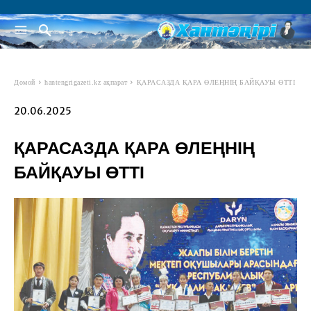
Домой
hantengrigazeti.kz ақпарат
ҚАРАСАЗДА ҚАРА ӨЛЕҢНІҢ БАЙҚАУЫ ӨТТІ
20.06.2025
ҚАРАСАЗДА ҚАРА ӨЛЕҢНІҢ
БАЙҚАУЫ ӨТТІ