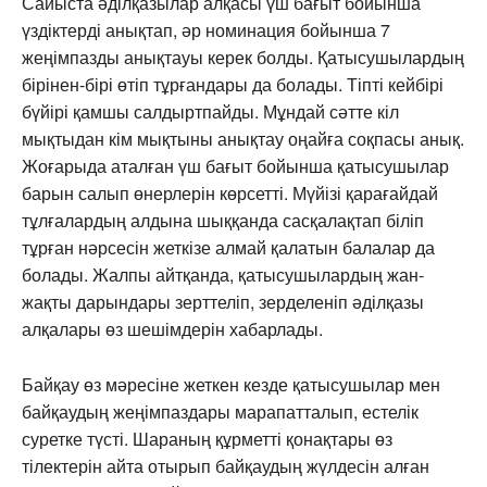
Сайыста әділқазылар алқасы үш бағыт бойынша
үздіктерді анықтап, әр номинация бойынша 7
жеңімпазды анықтауы керек болды. Қатысушылардың
бірінен-бірі өтіп тұрғандары да болады. Тіпті кейбірі
бүйірі қамшы салдыртпайды. Мұндай сәтте кіл
мықтыдан кім мықтыны анықтау оңайға соқпасы анық.
Жоғарыда аталған үш бағыт бойынша қатысушылар
барын салып өнерлерін көрсетті. Мүйізі қарағайдай
тұлғалардың алдына шыққанда сасқалақтап біліп
тұрған нәрсесін жеткізе алмай қалатын балалар да
болады. Жалпы айтқанда, қатысушылардың жан-
жақты дарындары зерттеліп, зерделеніп әділқазы
алқалары өз шешімдерін хабарлады.
Байқау өз мәресіне жеткен кезде қатысушылар мен
байқаудың жеңімпаздары марапатталып, естелік
суретке түсті. Шараның құрметті қонақтары өз
тілектерін айта отырып байқаудың жүлдесін алған