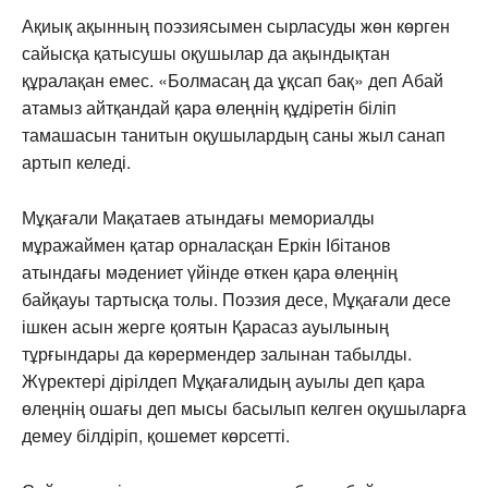
Ақиық ақынның поэзиясымен сырласуды жөн көрген
сайысқа қатысушы оқушылар да ақындықтан
құралақан емес. «Болмасаң да ұқсап бақ» деп Абай
атамыз айтқандай қара өлеңнің құдіретін біліп
тамашасын танитын оқушылардың саны жыл санап
артып келеді.
Мұқағали Мақатаев атындағы мемориалды
мұражаймен қатар орналасқан Еркін Ібітанов
атындағы мәдениет үйінде өткен қара өлеңнің
байқауы тартысқа толы. Поэзия десе, Мұқағали десе
ішкен асын жерге қоятын Қарасаз ауылының
тұрғындары да көрермендер залынан табылды.
Жүректері дірілдеп Мұқағалидың ауылы деп қара
өлеңнің ошағы деп мысы басылып келген оқушыларға
демеу білдіріп, қошемет көрсетті.