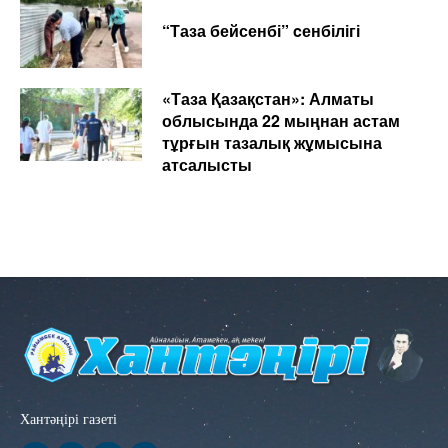
“Таза бейсенбі” cенбілігі
«Таза Қазақстан»: Алматы
облысында 22 мыңнан астам
тұрғын тазалық жұмысына
атсалысты
Хантәңірі газеті