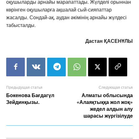
оқушыларды арнайы марапаттады. Жүлделі орыннан
көрінген оқушыларға ақшалай сый-сияпаттар
жасалды. Сондай-ақ, аудан әкімінің арнайы жүлдесі
табысталды.
Дастан ҚАСЕНҰЛЫ
Предыдущая статья
Следующая статья
Бокенова Бағдагүл
Алматы облысында
Зейдинқызы.
«Алаяқтыққа жол жоқ»
жедел алдын алу
шарасы жүргізілуде