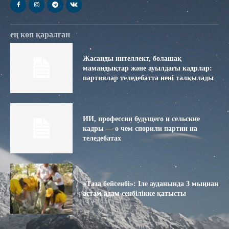
ең көп қаралған
Жасанды интеллект, болашақ
мамандықтар және ауылдағы кадрлар:
партиялар теледебатта нені талқылады
ИИ, профессии будущего и сельские
кадры — о чем спорили партии на
теледебатах
«Таза бейсенбі»: Іле ауданында 3 мыңнан
астам адам сенбілікке қатысты