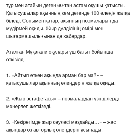
тұр мен атайын деген 60-тан астам оқушы қатысты.
Қатысушылар ақынның кем дегенде 100 өлеңін жатқа
біледі. Сонымен қатар, ақынның поэмаларын да
мүдірмей оқиды. Жыр дүлділінің өмірі мен
шығармашылығынан да хабардар.
Аталған Мұқағали оқулары үш бағыт бойынша
өткізілді.
1. «Айтып өткен ақында арман бар ма?» –
қатысушылар ақынның өлеңдерін жатқа оқиды.
2. «Жыр эстафетасы» – поэмалардан үзінділерді
мәнерлеп жеткізеді.
3. «Көкірегімде жыр сәулесі маздайды…» – жас
ақындар өз авторлық өлеңдерін ұсынады.