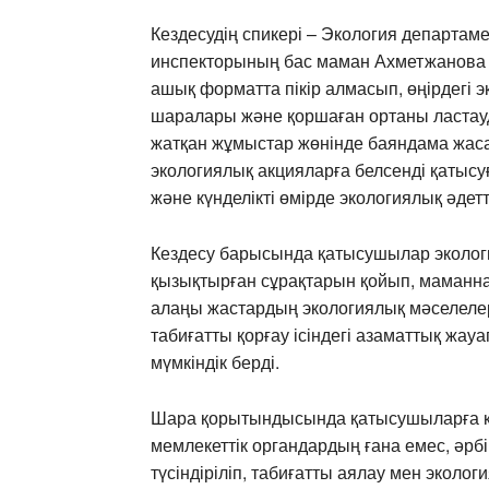
Кездесудің спикері – Экология департаме
инспекторының бас маман Ахметжанова
ашық форматта пікір алмасып, өңірдегі э
шаралары және қоршаған ортаны ластау
жатқан жұмыстар жөнінде баяндама жас
экологиялық акцияларға белсенді қатысу
және күнделікті өмірде экологиялық әде
Кездесу барысында қатысушылар эколог
қызықтырған сұрақтарын қойып, маманна
алаңы жастардың экологиялық мәселеле
табиғатты қорғау ісіндегі азаматтық жауа
мүмкіндік берді.
Шара қорытындысында қатысушыларға қо
мемлекеттік органдардың ғана емес, әрбір
түсіндіріліп, табиғатты аялау мен эколо