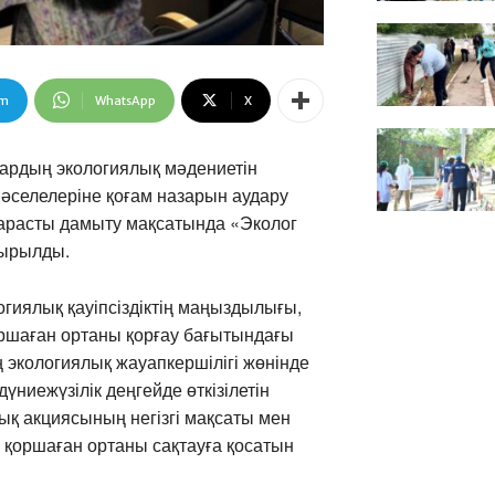
am
WhatsApp
X
тардың экологиялық мәдениетін
әселелеріне қоғам назарын аудару
қарасты дамыту мақсатында «Эколог
тырылды.
гиялық қауіпсіздіктің маңыздылығы,
оршаған ортаны қорғау бағытындағы
ң экологиялық жауапкершілігі жөнінде
дүниежүзілік деңгейде өткізілетін
ық акциясының негізгі мақсаты мен
ң қоршаған ортаны сақтауға қосатын