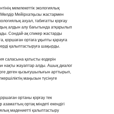
нтінің мемлекеттік экологиялық
 Мөлдір Мейірхатқызы жастармен
кологиялық ахуал, табиғатты қорғау
дың алдын алу бағытында атқарылып
ады. Сондай-ақ спикер жастарды
ға, қоршаған ортаға ұқыпты қарауға
ттерді қалыптастыруға шақырды.
ия саласына қатысты өздерін
н нақты жауаптар алды. Ашық диалог
рге деген қызығушылығын арттырып,
пкершіліктің маңызын түсінуге
ршаған ортаны қорғау тек
 азаматтың ортақ міндеті екендігі
гиялық мәдениетті қалыптастыру