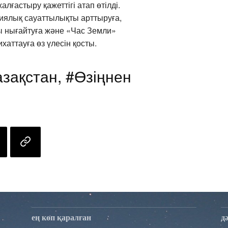
ғастыру қажеттігі атап өтілді.
гиялық сауаттылықты арттыруға,
ы нығайтуға және «Час Земли»
аттауға өз үлесін қосты.
азақстан, #Өзіңнен
ең көп қаралған
д