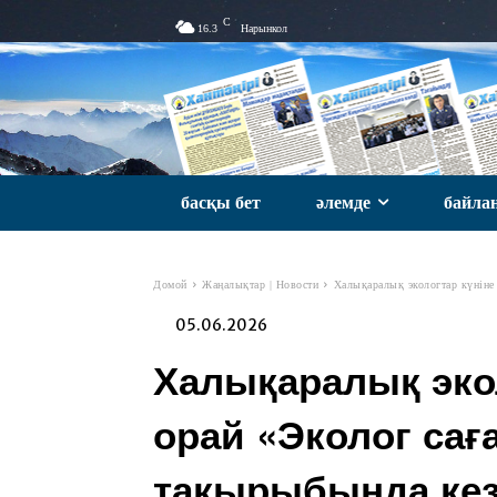
C
16.3
Нарынкол
басқы бет
әлемде
байла
Домой
Жаңалықтар | Новости
Халықаралық экологтар күніне 
05.06.2026
Халықаралық экол
орай «Эколог сағ
тақырыбында кезд