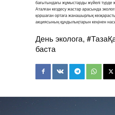
бағытындағы жұмыстарды жүйелі түрде жал
Аталған кездесу жастар арасында эколо
қоршаған ортаға жанашырлық көзқараст
акциясының құндылықтарын кеңінен насих
День эколога, #ТазаҚ
баста