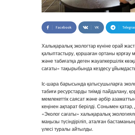
Facebook
VK
Telegr
Халықаралық экологтар күніне орай жас
қалыптастыру, қоршаған ортаны қорғау м
және табиғатқа деген жауапкершілік көз
сағаты» тақырыбында кездесу ұйымдас
Іс-шара барысында қатысушыларға эколо
табиғи ресурстарды тиімді пайдалану, қ
мемлекеттік саясат және әрбір азаматты
кеңінен ақпарат берілді. Сонымен қатар, 
«Эколог сағаты» халықаралық экологиял
маңызы түсіндіріліп, аталған бастаманы
үлесі туралы айтылды.