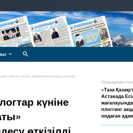
ныс
орай «Эколог сағаты» тақырыбында кездесу өткізілді
Предыдущая стат
«Таза Қазақс
Астанада Есі
огтар күніне
жағалауынд
плоггинг ак
аты»
ондаған ада
есу өткізілді