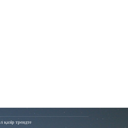
әл қазір трендте