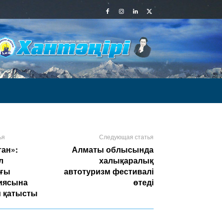
ья
Следующая статья
тан»:
Алматы облысында
л
халықаралық
ағы
автотуризм фестивалі
циясына
өтеді
м қатысты