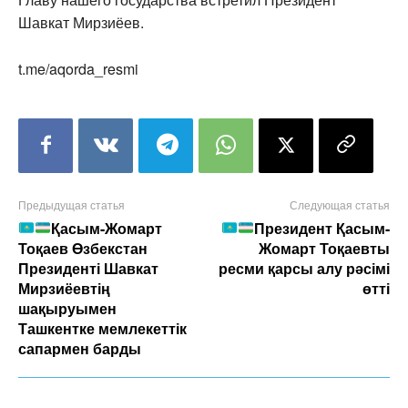
Шавкат Мирзиёев.
t.me/aqorda_resmi
Предыдущая статья
Следующая статья
Қасым-Жомарт
Президент Қасым-
Тоқаев Өзбекстан
Жомарт Тоқаевты
Президенті Шавкат
ресми қарсы алу рәсімі
Мирзиёевтің
өтті
шақыруымен
Ташкентке мемлекеттік
сапармен барды