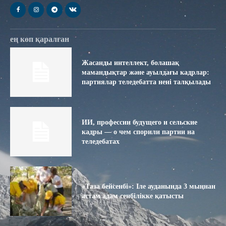
ең көп қаралған
Жасанды интеллект, болашақ
мамандықтар және ауылдағы кадрлар:
партиялар теледебатта нені талқылады
ИИ, профессии будущего и сельские
кадры — о чем спорили партии на
теледебатах
«Таза бейсенбі»: Іле ауданында 3 мыңнан
астам адам сенбілікке қатысты