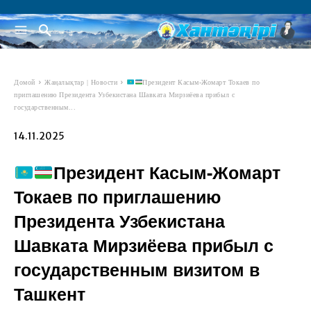
Домой
Жаңалықтар | Новости
Президент Касым-Жомарт Токаев по
приглашению Президента Узбекистана Шавката Мирзиёева прибыл с
государственным...
14.11.2025
Президент Касым-Жомарт
Токаев по приглашению
Президента Узбекистана
Шавката Мирзиёева прибыл с
государственным визитом в
Ташкент