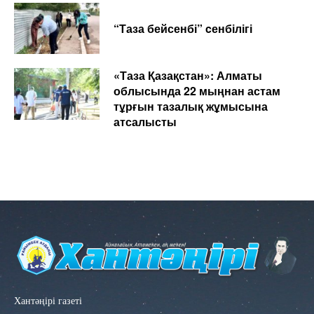
“Таза бейсенбі” cенбілігі
«Таза Қазақстан»: Алматы
облысында 22 мыңнан астам
тұрғын тазалық жұмысына
атсалысты
Хантәңірі газеті