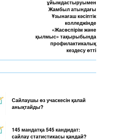
ұйымдастыруымен
Жамбыл атындағы
Ұзынағаш кәсіптік
колледжінде
«Жасөспірім және
қылмыс» тақырыбында
профилактикалық
кездесу өтті
Сайлаушы өз учаскесін қалай
анықтайды?
145 мандатқа 545 кандидат:
сайлау статистикасы қандай?