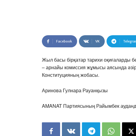
Facebook
VK
Telegr
Жыл басы бірқатар тарихи оқиғаларды бе
– арнайы комиссия жұмысы аясында әзі
Конституцияның жобасы.
Аринова Гулнара Рауанқызы
AMANAT Партиясының Райымбек ауданд