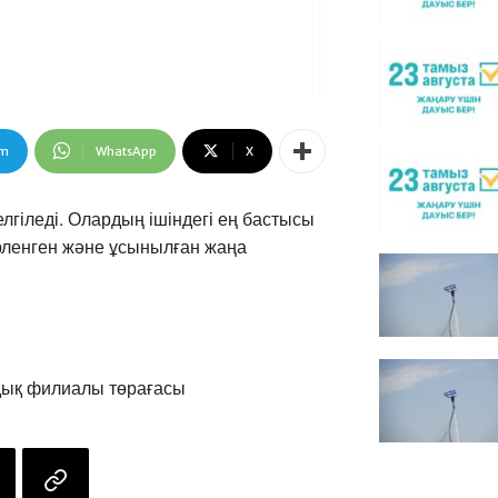
am
WhatsApp
X
лгіледі. Олардың ішіндегі ең бастысы
рленген және ұсынылған жаңа
ық филиалы төрағасы