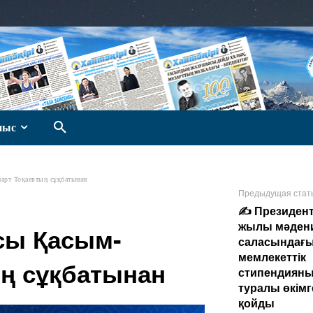
ныс
рт Тоқаевтың сұқбатынан
Предыдущая стат
✍️ Президент
жылы мәден
сы Қасым-
саласындағ
мемлекеттік
ң сұқбатынан
стипендияны
туралы өкімг
қойды