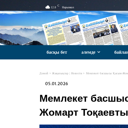
C
12.8
Нарынкол
басқы бет
әлемде
байла
Домой
Жаңалықтар | Новости
Мемлекет басшысы Қасым-Жома
05.01.2026
Мемлекет басшы
Жомарт Тоқаевты