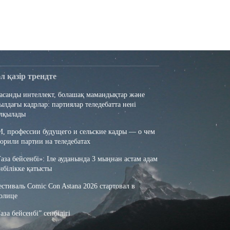
әл қазір трендте
санды интеллект, болашақ мамандықтар және
ылдағы кадрлар: партиялар теледебатта нені
алқылады
, профессии будущего и сельские кадры — о чем
орили партии на теледебатах
аза бейсенбі»: Іле ауданында 3 мыңнан астам адам
нбілікке қатысты
стиваль Comic Con Astana 2026 стартовал в
олице
аза бейсенбі” cенбілігі