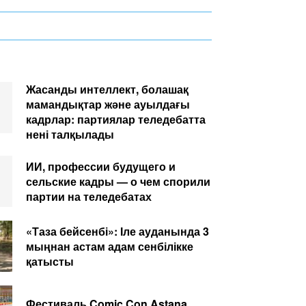
Жасанды интеллект, болашақ
мамандықтар және ауылдағы
кадрлар: партиялар теледебатта
нені талқылады
ИИ, профессии будущего и
сельские кадры — о чем спорили
партии на теледебатах
«Таза бейсенбі»: Іле ауданында 3
мыңнан астам адам сенбілікке
қатысты
Фестиваль Comic Con Astana