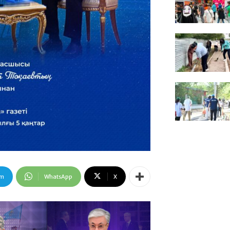
am
WhatsApp
X