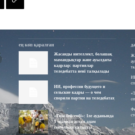
ең көп қаралған
д
Жасанды интеллект, болашақ
Жа
мамандықтар және ауылдағы
ау
кадрлар: партиялар
т
теледебатта нені талқылады
ИИ
сп
ИИ, профессии будущего и
сельские кадры — о чем
«Т
спорили партии на теледебатах
се
Фе
ст
«Таза бейсенбі»: Іле ауданында
3 мыңнан астам адам
“Т
сенбілікке қатысты