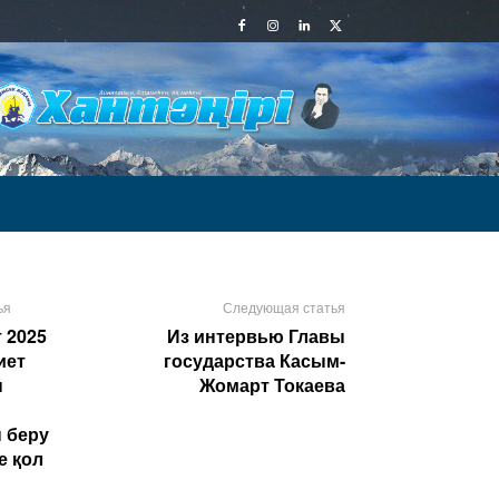
ья
Следующая статья
 2025
Из интервью Главы
иет
государства Касым-
ы
Жомарт Токаева
 беру
е қол