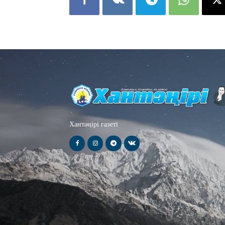
Хантәңірі газеті