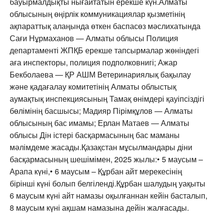
бауырмалдықты нығайтатын ерекше күн.Алматы
облысының өңірлік коммуникациялар қызметінің
ақпараттық алаңында өткен баспасөз мәслихатында
Сағи Нұрмаханов — Алматы облысы Полиция
департаменті ЖПҚБ ерекше тапсырмалар жөніндегі
аға инспекторы, полиция подполковнигі; Ажар
Бекболаева — ҚР АШМ Ветеринариялық бақылау
және қадағалау комитетінің Алматы облыстық
аумақтық инспекциясының Тамақ өнімдері қауіпсіздігі
бөлімінің басшысы; Мадияр Пірімқұлов — Алматы
облысының бас имамы; Ерлан Матаев — Алматы
облысы Дін істері басқармасының бас маманы
мәлімдеме жасады.Қазақстан мұсылмандары діни
басқармасының шешімімен, 2025 жылы:• 5 маусым –
Арапа күні,• 6 маусым – Құрбан айт мерекесінің
бірінші күні болып белгіленді.Құрбан шалудың уақыты
6 маусым күні айт намазы оқылғаннан кейін басталып,
8 маусым күні ақшам намазына дейін жалғасады.