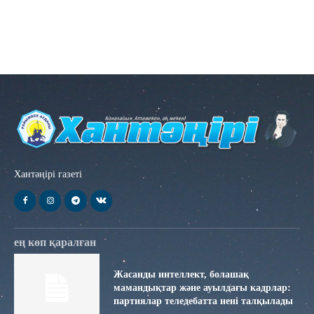
Хантәңірі газеті
ең көп қаралған
Жасанды интеллект, болашақ
мамандықтар және ауылдағы кадрлар:
партиялар теледебатта нені талқылады