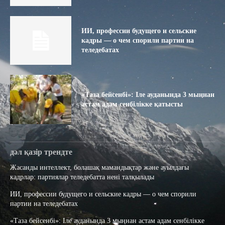
ИИ, профессии будущего и сельские
кадры — о чем спорили партии на
теледебатах
«Таза бейсенбі»: Іле ауданында 3 мыңнан
астам адам сенбілікке қатысты
дәл қазір трендте
Жасанды интеллект, болашақ мамандықтар және ауылдағы
кадрлар: партиялар теледебатта нені талқылады
ИИ, профессии будущего и сельские кадры — о чем спорили
партии на теледебатах
«Таза бейсенбі»: Іле ауданында 3 мыңнан астам адам сенбілікке