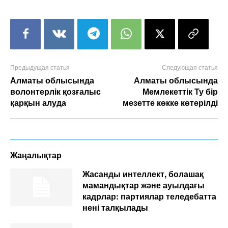
Предыдущая статья
Следующая статья
Алматы облысында
Алматы облысында
волонтерлік қозғалыс
Мемлекеттік Ту бір
қарқын алуда
мезетте көкке көтерілді
Жаңалықтар
Жасанды интеллект, болашақ
мамандықтар және ауылдағы
кадрлар: партиялар теледебатта
нені талқылады