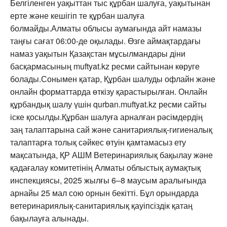
Белгіленген уақыттан тыс құрбан шалуға, уақытынан
ерте және кешігіп те құрбан шалуға
болмайды.Алматы облысы аумағында айт намазы
таңғы сағат 06:00-де оқылады. Өзге аймақтардағы
намаз уақытын Қазақстан мұсылмандары діни
басқармасының muftyat.kz ресми сайтынан көруге
болады.Сонымен қатар, Құрбан шалуды офлайн және
онлайн форматтарда өткізу қарастырылған. Онлайн
құрбандық шалу үшін qurban.muftyat.kz ресми сайты
іске қосылды.Құрбан шалуға арналған рәсімдердің
заң талаптарына сай және санитариялық-гигиеналық
талаптарға толық сәйкес өтуін қамтамасыз ету
мақсатында, ҚР АШМ Ветеринариялық бақылау және
қадағалау комитетінің Алматы облыстық аумақтық
инспекциясы, 2025 жылғы 6–8 маусым аралығында
арнайы 25 мал сою орнын бекітті. Бұл орындарда
ветеринариялық-санитариялық қауіпсіздік қатаң
бақылауға алынады.