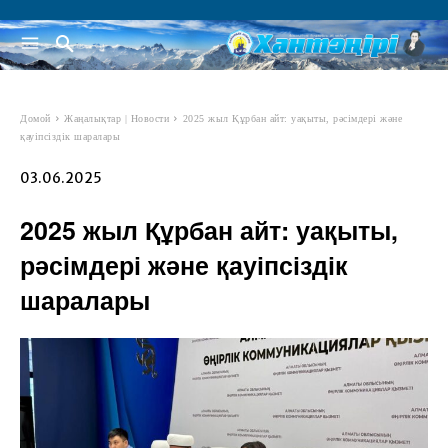
Домой
Жаңалықтар | Новости
2025 жыл Құрбан айт: уақыты, рәсімдері және
қауіпсіздік шаралары
03.06.2025
2025 жыл Құрбан айт: уақыты,
рәсімдері және қауіпсіздік
шаралары