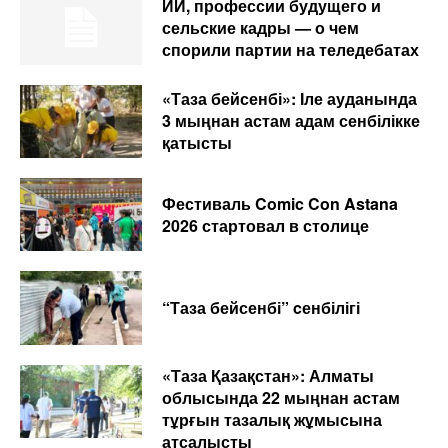
ИИ, профессии будущего и
сельские кадры — о чем
спорили партии на теледебатах
«Таза бейсенбі»: Іле ауданында
3 мыңнан астам адам сенбілікке
қатысты
Фестиваль Comic Con Astana
2026 стартовал в столице
“Таза бейсенбі” cенбілігі
«Таза Қазақстан»: Алматы
облысында 22 мыңнан астам
тұрғын тазалық жұмысына
атсалысты