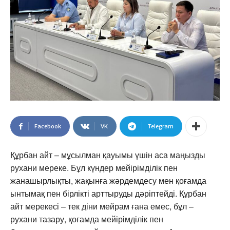
Facebook
VK
Telegram
Құрбан айт – мұсылман қауымы үшін аса маңызды
рухани мереке. Бұл күндер мейірімділік пен
жанашырлықты, жақынға жәрдемдесу мен қоғамда
ынтымақ пен бірлікті арттыруды дәріптейді. Құрбан
айт мерекесі – тек діни мейрам ғана емес, бұл –
рухани тазару, қоғамда мейірімділік пен